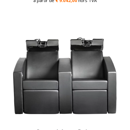
à partir de
€ 9.042,00
hors TVA