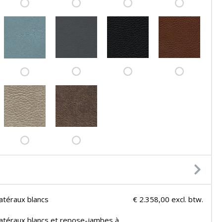
latéraux blancs
€ 2.358,00 excl. btw.
latéraux blancs et repose-jambes à