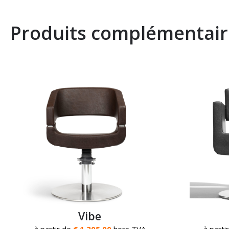
Produits complémentair
Vibe
à partir de
€ 1.305,00
hors TVA
à parti