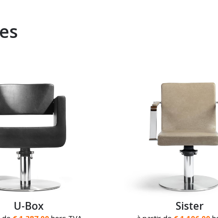
es
U-Box
Sister
r de
€ 1.387,00
hors TVA
à partir de
€ 1.106,00
h