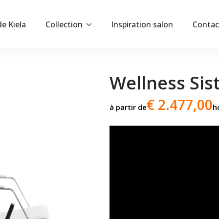
e Kiela
Collection
Inspiration salon
Contac
Wellness Sis
€ 2.477,00
à partir de
h
Lecteur
vidéo