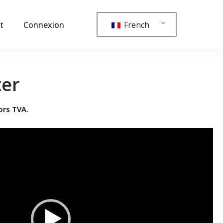
French
t
Connexion
ter
ors TVA.