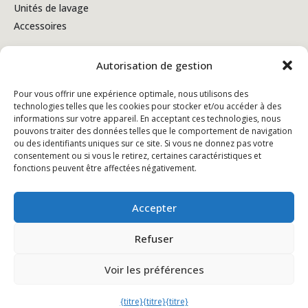
Unités de lavage
Accessoires
Autorisation de gestion
Conditions générales de vente
Pour vous offrir une expérience optimale, nous utilisons des
technologies telles que les cookies pour stocker et/ou accéder à des
Politique de confidentialité
informations sur votre appareil. En acceptant ces technologies, nous
pouvons traiter des données telles que le comportement de navigation
Politique en matière de cookies
ou des identifiants uniques sur ce site. Si vous ne donnez pas votre
consentement ou si vous le retirez, certaines caractéristiques et
fonctions peuvent être affectées négativement.
Accepter
Refuser
Voir les préférences
© Copyright - 2026 Kiela.com - Alle rechten voorbehouden
{titre}
{titre}
{titre}